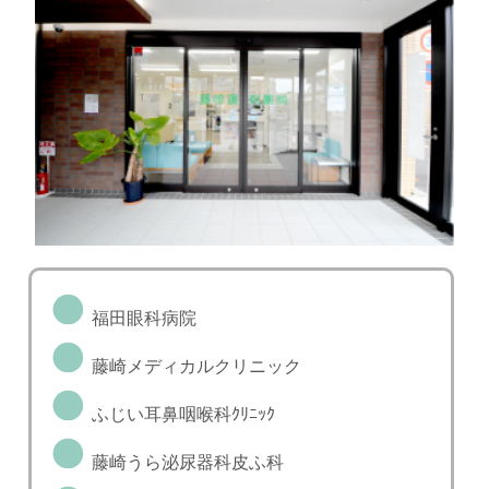
福田眼科病院
藤崎メディカルクリニック
ふじい耳鼻咽喉科ｸﾘﾆｯｸ
藤崎うら泌尿器科皮ふ科